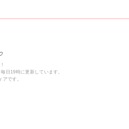
♡
破！
毎日19時に更新しています。
ィアです。