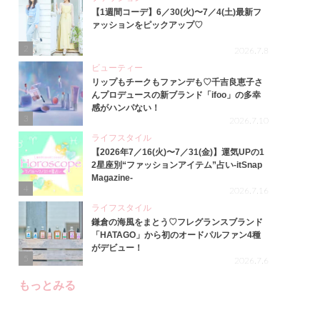
【1週間コーデ】6／30(火)〜7／4(土)最新フ
ァッションをピックアップ♡
2
2026.7.8
ビューティー
リップもチークもファンデも♡千吉良恵子さ
んプロデュースの新ブランド「ifoo」の多幸
感がハンパない！
3
2026.7.10
ライフスタイル
【2026年7／16(火)〜7／31(金)】運気UPの1
2星座別“ファッションアイテム”占い-itSnap
Magazine-
4
2026.7.16
ライフスタイル
鎌倉の海風をまとう♡フレグランスブランド
「HATAGO」から初のオードパルファン4種
がデビュー！
5
2026.7.6
もっとみる