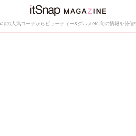
tSnapの人気コーデからビューティー&グルメetc.旬の情報を発信