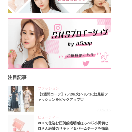
注目記事
ファッション
【1週間コーデ】7／28(火)〜8／1(土)最新フ
ァッションをピックアップ♡
2026.8.5
ビューティー
VDLで仕込む圧倒的透明感ほっぺ♡小田切ヒ
ロさん絶賛のリキッド＆バームチークを徹底