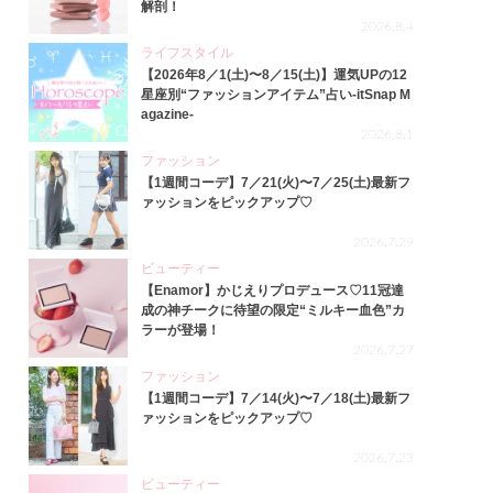
解剖！
2026.8.4
ライフスタイル
【2026年8／1(土)〜8／15(土)】運気UPの12
星座別“ファッションアイテム”占い-itSnap M
agazine-
2026.8.1
ファッション
【1週間コーデ】7／21(火)〜7／25(土)最新フ
ァッションをピックアップ♡
2026.7.29
ビューティー
【Enamor】かじえりプロデュース♡11冠達
成の神チークに待望の限定“ミルキー血色”カ
ラーが登場！
2026.7.27
ファッション
【1週間コーデ】7／14(火)〜7／18(土)最新フ
ァッションをピックアップ♡
2026.7.23
ビューティー