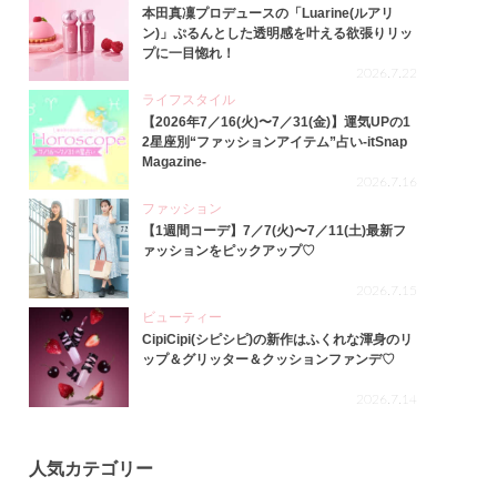
本田真凜プロデュースの「Luarine(ルアリ
ン)」ぷるんとした透明感を叶える欲張りリッ
プに一目惚れ！
2026.7.22
ライフスタイル
【2026年7／16(火)〜7／31(金)】運気UPの1
2星座別“ファッションアイテム”占い-itSnap
Magazine-
2026.7.16
ファッション
【1週間コーデ】7／7(火)〜7／11(土)最新フ
ァッションをピックアップ♡
2026.7.15
ビューティー
CipiCipi(シピシピ)の新作はふくれな渾身のリ
ップ＆グリッター＆クッションファンデ♡
2026.7.14
人気カテゴリー