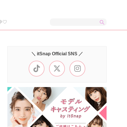
中♡
＼ itSnap Official SNS ／