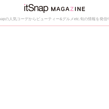
tSnapの人気コーデからビューティー&グルメetc.旬の情報を発信