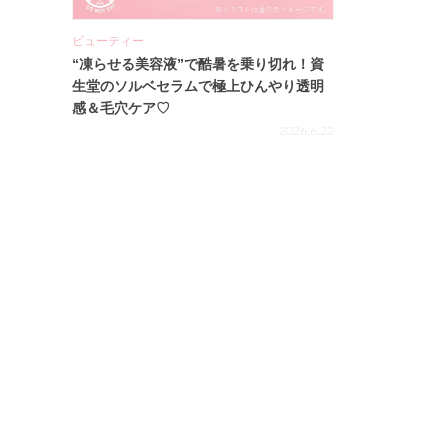
ビューティー
“凍らせる美容液”で酷暑を乗り切れ！資
生堂のソルベセラムで極上ひんやり透明
感＆毛穴ケア♡
2026.6.22