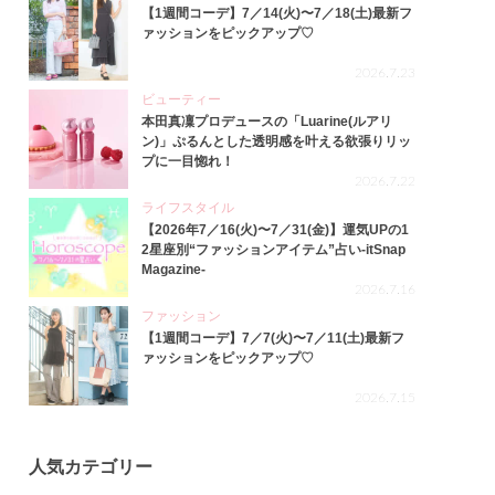
【1週間コーデ】7／14(火)〜7／18(土)最新フ
ァッションをピックアップ♡
2026.7.23
ビューティー
本田真凜プロデュースの「Luarine(ルアリ
ン)」ぷるんとした透明感を叶える欲張りリッ
プに一目惚れ！
2026.7.22
ライフスタイル
【2026年7／16(火)〜7／31(金)】運気UPの1
2星座別“ファッションアイテム”占い-itSnap
Magazine-
2026.7.16
ファッション
【1週間コーデ】7／7(火)〜7／11(土)最新フ
ァッションをピックアップ♡
2026.7.15
人気カテゴリー