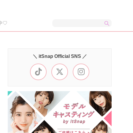
中♡
＼ itSnap Official SNS ／