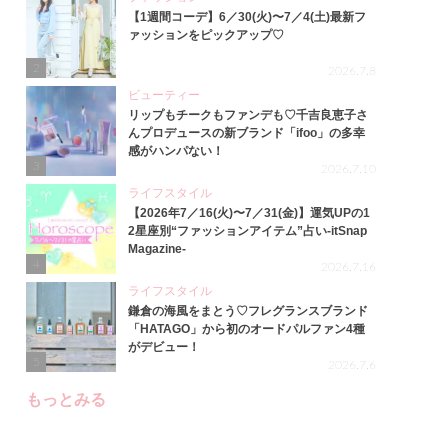
【1週間コーデ】6／30(火)〜7／4(土)最新フ
ァッションをピックアップ♡
2
2026.7.8
ビューティー
リップもチークもファンデも♡千吉良恵子さ
んプロデュースの新ブランド「ifoo」の多幸
感がハンパない！
3
2026.7.10
ライフスタイル
【2026年7／16(火)〜7／31(金)】運気UPの1
2星座別“ファッションアイテム”占い-itSnap
Magazine-
4
2026.7.16
ライフスタイル
鎌倉の海風をまとう♡フレグランスブランド
「HATAGO」から初のオードパルファン4種
がデビュー！
5
2026.7.6
もっとみる