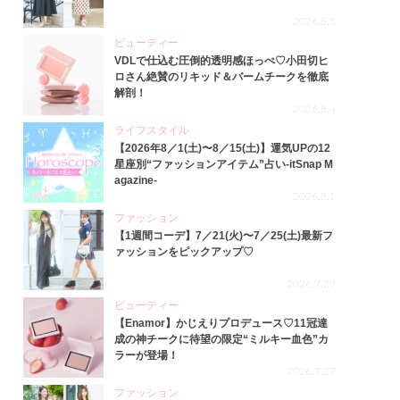
2026.8.5
ビューティー
VDLで仕込む圧倒的透明感ほっぺ♡小田切ヒ
ロさん絶賛のリキッド＆バームチークを徹底
解剖！
2026.8.4
ライフスタイル
【2026年8／1(土)〜8／15(土)】運気UPの12
星座別“ファッションアイテム”占い-itSnap M
agazine-
2026.8.1
ファッション
【1週間コーデ】7／21(火)〜7／25(土)最新フ
ァッションをピックアップ♡
2026.7.29
ビューティー
【Enamor】かじえりプロデュース♡11冠達
成の神チークに待望の限定“ミルキー血色”カ
ラーが登場！
2026.7.27
ファッション