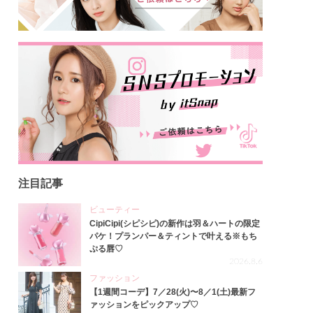
注目記事
ビューティー
CipiCipi(シピシピ)の新作は羽＆ハートの限定
パケ！プランパー＆ティントで叶える※もち
ぷる唇♡
2026.8.6
ファッション
【1週間コーデ】7／28(火)〜8／1(土)最新フ
ァッションをピックアップ♡