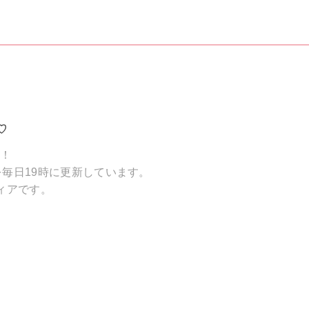
♡
破！
毎日19時に更新しています。
ィアです。