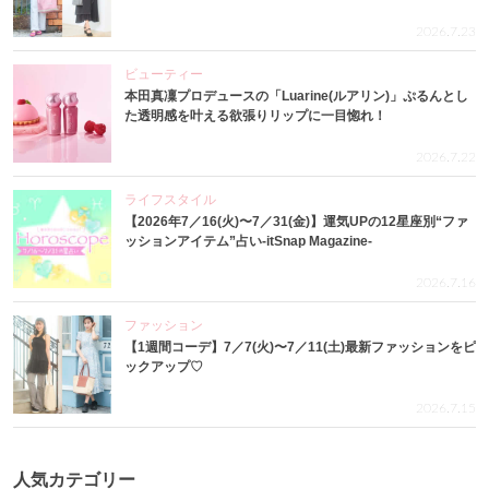
2026.7.23
ビューティー
本田真凜プロデュースの「Luarine(ルアリン)」ぷるんとし
た透明感を叶える欲張りリップに一目惚れ！
2026.7.22
ライフスタイル
【2026年7／16(火)〜7／31(金)】運気UPの12星座別“ファ
ッションアイテム”占い-itSnap Magazine-
2026.7.16
ファッション
【1週間コーデ】7／7(火)〜7／11(土)最新ファッションをピ
ックアップ♡
2026.7.15
人気カテゴリー