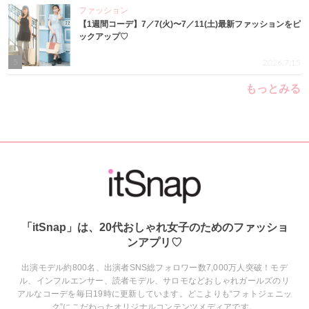
ファッション
【1週間コーデ】7／7(火)〜7／11(土)最新ファッションをピ
ックアップ♡
5
2026.7.15
もっとみる
「itSnap」は、20代おしゃれ女子のためのファッショ
ンアプリ♡
出演モデル約800名、出演者SNS総フォロワー数7,000万人突破！モデ
ル、インフルエンサー、読者モデル、サロモなどおしゃれガールズのリ
アルなコーデを毎日19時に更新しています。どこよりも“フォトジェニッ
ク”にこだわったオリジナルコンテンツメディアです。