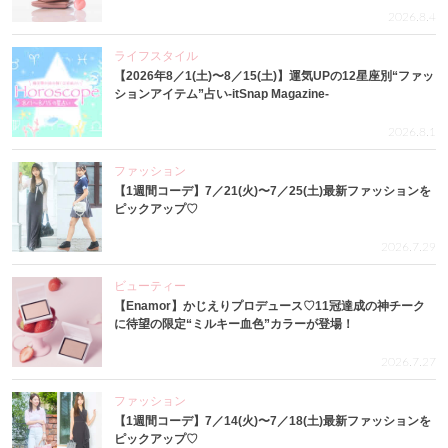
2026.8.4
ライフスタイル
【2026年8／1(土)〜8／15(土)】運気UPの12星座別“ファッ
ションアイテム”占い-itSnap Magazine-
2026.8.1
ファッション
【1週間コーデ】7／21(火)〜7／25(土)最新ファッションを
ピックアップ♡
2026.7.29
ビューティー
【Enamor】かじえりプロデュース♡11冠達成の神チーク
に待望の限定“ミルキー血色”カラーが登場！
2026.7.27
ファッション
【1週間コーデ】7／14(火)〜7／18(土)最新ファッションを
ピックアップ♡