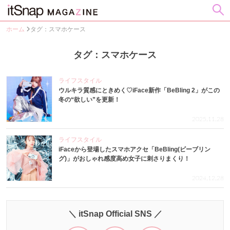
ホーム
タグ：スマホケース
タグ：スマホケース
ライフスタイル
ウルキラ質感にときめく♡iFace新作「BeBling 2」がこの
冬の“欲しい”を更新！
2025.11.28
ライフスタイル
iFaceから登場したスマホアクセ「BeBling(ビーブリン
グ)」がおしゃれ感度高め女子に刺さりまくり！
2024.12.28
＼ itSnap Official SNS ／