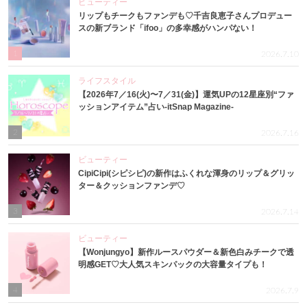
ビューティー
リップもチークもファンデも♡千吉良恵子さんプロデュー
スの新ブランド「ifoo」の多幸感がハンパない！
1
2026.7.10
ライフスタイル
【2026年7／16(火)〜7／31(金)】運気UPの12星座別“ファ
ッションアイテム”占い-itSnap Magazine-
2
2026.7.16
ビューティー
CipiCipi(シピシピ)の新作はふくれな渾身のリップ＆グリッ
ター＆クッションファンデ♡
3
2026.7.14
ビューティー
【Wonjungyo】新作ルースパウダー＆新色白みチークで透
明感GET♡大人気スキンパックの大容量タイプも！
4
2026.7.9