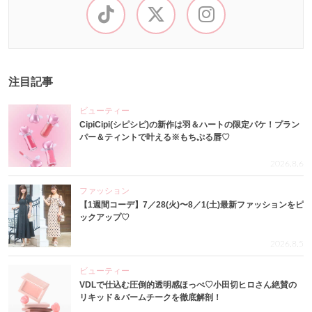
注目記事
ビューティー
CipiCipi(シピシピ)の新作は羽＆ハートの限定パケ！プラン
パー＆ティントで叶える※もちぷる唇♡
2026.8.6
ファッション
【1週間コーデ】7／28(火)〜8／1(土)最新ファッションをピ
ックアップ♡
2026.8.5
ビューティー
VDLで仕込む圧倒的透明感ほっぺ♡小田切ヒロさん絶賛の
リキッド＆バームチークを徹底解剖！