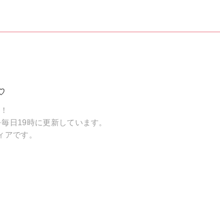
♡
破！
毎日19時に更新しています。
ィアです。