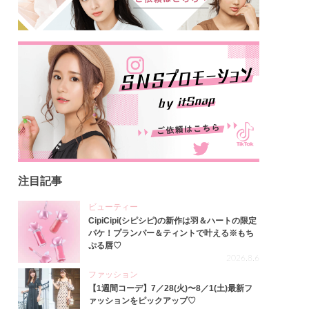
注目記事
ビューティー
CipiCipi(シピシピ)の新作は羽＆ハートの限定
パケ！プランパー＆ティントで叶える※もち
ぷる唇♡
2026.8.6
ファッション
【1週間コーデ】7／28(火)〜8／1(土)最新フ
ァッションをピックアップ♡