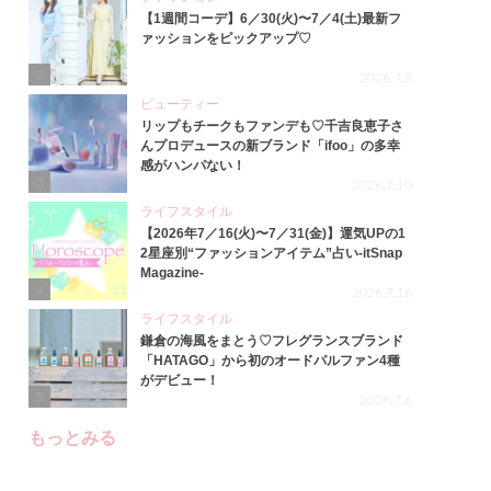
【1週間コーデ】6／30(火)〜7／4(土)最新フ
ァッションをピックアップ♡
2
2026.7.8
ビューティー
リップもチークもファンデも♡千吉良恵子さ
んプロデュースの新ブランド「ifoo」の多幸
感がハンパない！
3
2026.7.10
ライフスタイル
【2026年7／16(火)〜7／31(金)】運気UPの1
2星座別“ファッションアイテム”占い-itSnap
Magazine-
4
2026.7.16
ライフスタイル
鎌倉の海風をまとう♡フレグランスブランド
「HATAGO」から初のオードパルファン4種
がデビュー！
5
2026.7.6
もっとみる