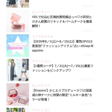
2026.8.5
ビューティー
VDLで仕込む圧倒的透明感ほっぺ♡小田切ヒ
ロさん絶賛のリキッド＆バームチークを徹底
解剖！
2026.8.4
ライフスタイル
【2026年8／1(土)〜8／15(土)】運気UPの12
星座別“ファッションアイテム”占い-itSnap M
agazine-
2026.8.1
ファッション
【1週間コーデ】7／21(火)〜7／25(土)最新フ
ァッションをピックアップ♡
2026.7.29
ビューティー
【Enamor】かじえりプロデュース♡11冠達
成の神チークに待望の限定“ミルキー血色”カ
ラーが登場！
2026.7.27
ファッション