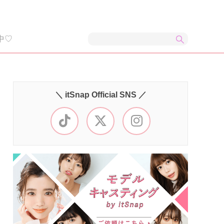
中♡
＼ itSnap Official SNS ／