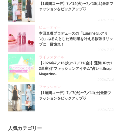
【1週間コーデ】7／14(火)〜7／18(土)最新フ
ァッションをピックアップ♡
2026.7.23
ビューティー
本田真凜プロデュースの「Luarine(ルアリ
ン)」ぷるんとした透明感を叶える欲張りリッ
プに一目惚れ！
2026.7.22
ライフスタイル
【2026年7／16(火)〜7／31(金)】運気UPの1
2星座別“ファッションアイテム”占い-itSnap
Magazine-
2026.7.16
ファッション
【1週間コーデ】7／7(火)〜7／11(土)最新フ
ァッションをピックアップ♡
2026.7.15
人気カテゴリー