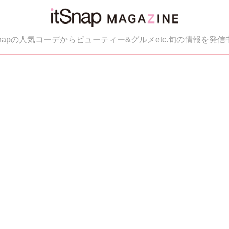
tSnapの人気コーデからビューティー&グルメetc.旬の情報を発信