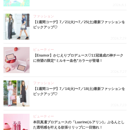
2026.8.1
ファッション
【1週間コーデ】7／21(火)〜7／25(土)最新ファッションを
ピックアップ♡
2026.7.29
ビューティー
【Enamor】かじえりプロデュース♡11冠達成の神チーク
に待望の限定“ミルキー血色”カラーが登場！
2026.7.27
ファッション
【1週間コーデ】7／14(火)〜7／18(土)最新ファッションを
ピックアップ♡
2026.7.23
ビューティー
本田真凜プロデュースの「Luarine(ルアリン)」ぷるんとし
た透明感を叶える欲張りリップに一目惚れ！