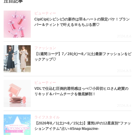
注目記事
ビューティー
CipiCipi(シピシピ)の新作は羽＆ハートの限定パケ！プラン
パー＆ティントで叶える※もちぷる唇♡
2026.8.6
ファッション
【1週間コーデ】7／28(火)〜8／1(土)最新ファッションをピ
ックアップ♡
2026.8.5
ビューティー
VDLで仕込む圧倒的透明感ほっぺ♡小田切ヒロさん絶賛の
リキッド＆バームチークを徹底解剖！
2026.8.4
ライフスタイル
【2026年8／1(土)〜8／15(土)】運気UPの12星座別“ファッ
ションアイテム”占い-itSnap Magazine-