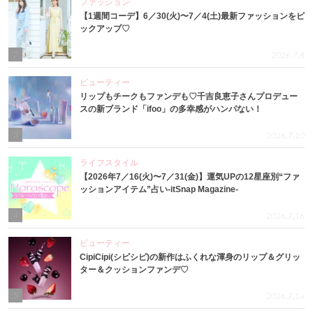
ファッション
【1週間コーデ】6／30(火)〜7／4(土)最新ファッションをピ
ックアップ♡
2
2026.7.8
ビューティー
リップもチークもファンデも♡千吉良恵子さんプロデュー
スの新ブランド「ifoo」の多幸感がハンパない！
3
2026.7.10
ライフスタイル
【2026年7／16(火)〜7／31(金)】運気UPの12星座別“ファ
ッションアイテム”占い-itSnap Magazine-
4
2026.7.16
ビューティー
CipiCipi(シピシピ)の新作はふくれな渾身のリップ＆グリッ
ター＆クッションファンデ♡
5
2026.7.14