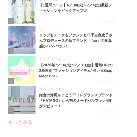
【1週間コーデ】6／30(火)〜7／4(土)最新フ
ァッションをピックアップ♡
2
2026.7.8
ビューティー
リップもチークもファンデも♡千吉良恵子さ
んプロデュースの新ブランド「ifoo」の多幸
感がハンパない！
3
2026.7.10
ライフスタイル
【2026年7／16(火)〜7／31(金)】運気UPの1
2星座別“ファッションアイテム”占い-itSnap
Magazine-
4
2026.7.16
ライフスタイル
鎌倉の海風をまとう♡フレグランスブランド
「HATAGO」から初のオードパルファン4種
がデビュー！
5
2026.7.6
もっとみる