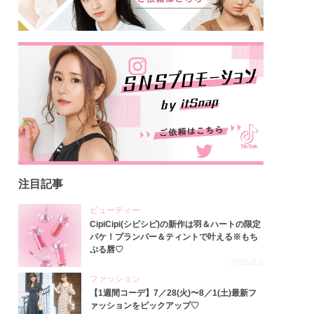
注目記事
ビューティー
CipiCipi(シピシピ)の新作は羽＆ハートの限定
パケ！プランパー＆ティントで叶える※もち
ぷる唇♡
2026.8.6
ファッション
【1週間コーデ】7／28(火)〜8／1(土)最新フ
ァッションをピックアップ♡