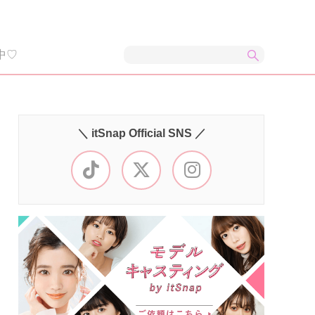
中♡
＼ itSnap Official SNS ／