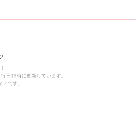
♡
破！
毎日19時に更新しています。
ィアです。