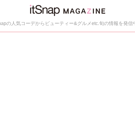
tSnapの人気コーデからビューティー&グルメetc.旬の情報を発信