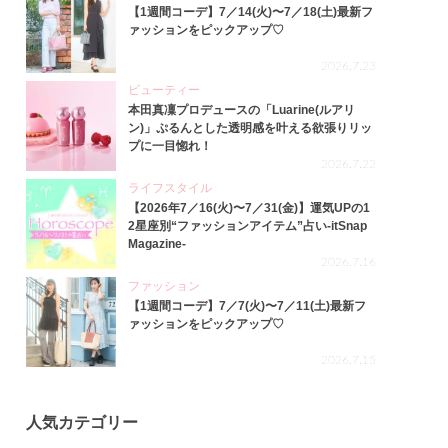
【1週間コーデ】7／14(火)〜7／18(土)最新フ
ァッションをピックアップ♡
2026.7.23
ビューティー
本田真凜プロデュースの「Luarine(ルアリ
ン)」ぷるんとした透明感を叶える欲張りリッ
プに一目惚れ！
2026.7.22
ライフスタイル
【2026年7／16(火)〜7／31(金)】運気UPの1
2星座別“ファッションアイテム”占い-itSnap
Magazine-
2026.7.16
ファッション
【1週間コーデ】7／7(火)〜7／11(土)最新フ
ァッションをピックアップ♡
2026.7.15
人気カテゴリー