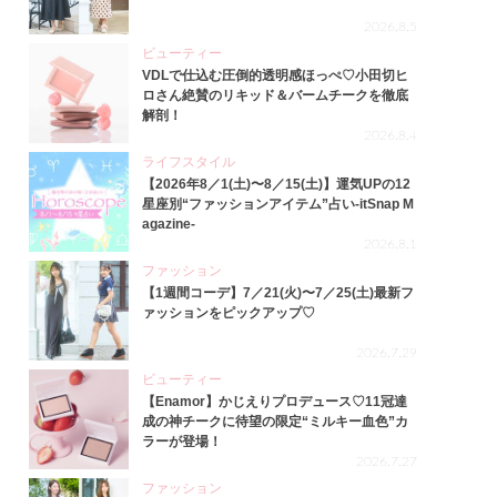
2026.8.5
ビューティー
VDLで仕込む圧倒的透明感ほっぺ♡小田切ヒ
ロさん絶賛のリキッド＆バームチークを徹底
解剖！
2026.8.4
ライフスタイル
【2026年8／1(土)〜8／15(土)】運気UPの12
星座別“ファッションアイテム”占い-itSnap M
agazine-
2026.8.1
ファッション
【1週間コーデ】7／21(火)〜7／25(土)最新フ
ァッションをピックアップ♡
2026.7.29
ビューティー
【Enamor】かじえりプロデュース♡11冠達
成の神チークに待望の限定“ミルキー血色”カ
ラーが登場！
2026.7.27
ファッション