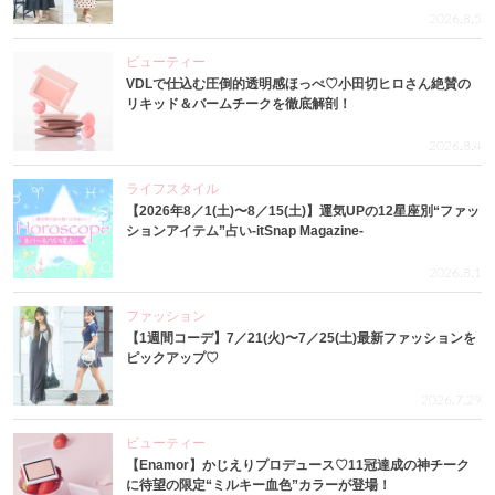
2026.8.5
ビューティー
VDLで仕込む圧倒的透明感ほっぺ♡小田切ヒロさん絶賛の
リキッド＆バームチークを徹底解剖！
2026.8.4
ライフスタイル
【2026年8／1(土)〜8／15(土)】運気UPの12星座別“ファッ
ションアイテム”占い-itSnap Magazine-
2026.8.1
ファッション
【1週間コーデ】7／21(火)〜7／25(土)最新ファッションを
ピックアップ♡
2026.7.29
ビューティー
【Enamor】かじえりプロデュース♡11冠達成の神チーク
に待望の限定“ミルキー血色”カラーが登場！