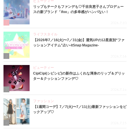
ビューティー
リップもチークもファンデも♡千吉良恵子さんプロデュー
スの新ブランド「ifoo」の多幸感がハンパない！
1
2026.7.10
ライフスタイル
【2026年7／16(火)〜7／31(金)】運気UPの12星座別“ファ
ッションアイテム”占い-itSnap Magazine-
2
2026.7.16
ビューティー
CipiCipi(シピシピ)の新作はふくれな渾身のリップ＆グリッ
ター＆クッションファンデ♡
3
2026.7.14
ファッション
【1週間コーデ】7／7(火)〜7／11(土)最新ファッションをピ
ックアップ♡
4
2026.7.15