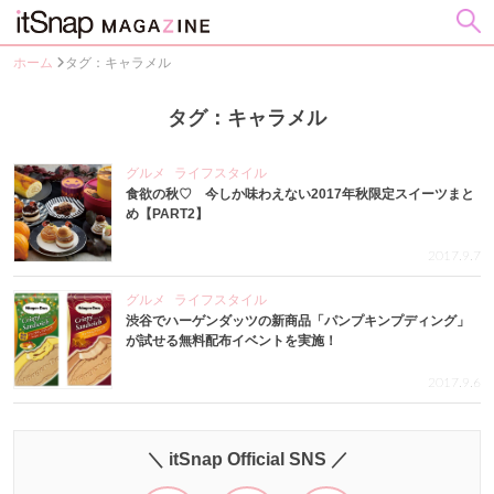
ホーム
タグ：キャラメル
タグ：キャラメル
グルメ
ライフスタイル
食欲の秋♡ 今しか味わえない2017年秋限定スイーツまと
め【PART2】
2017.9.7
グルメ
ライフスタイル
渋谷でハーゲンダッツの新商品「パンプキンプディング」
が試せる無料配布イベントを実施！
2017.9.6
＼ itSnap Official SNS ／