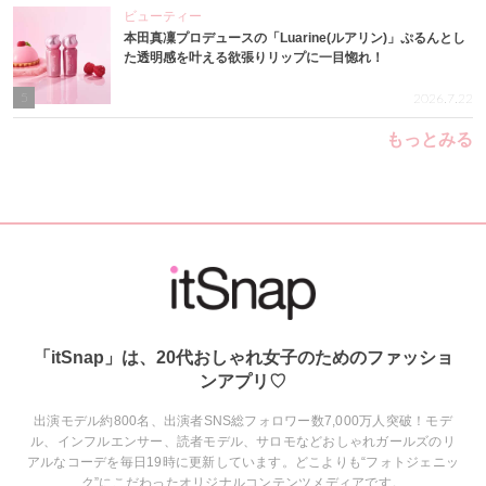
ビューティー
本田真凜プロデュースの「Luarine(ルアリン)」ぷるんとし
た透明感を叶える欲張りリップに一目惚れ！
5
2026.7.22
もっとみる
「itSnap」は、20代おしゃれ女子のためのファッショ
ンアプリ♡
出演モデル約800名、出演者SNS総フォロワー数7,000万人突破！モデ
ル、インフルエンサー、読者モデル、サロモなどおしゃれガールズのリ
アルなコーデを毎日19時に更新しています。どこよりも“フォトジェニッ
ク”にこだわったオリジナルコンテンツメディアです。