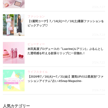
2026.7.27
ファッション
【1週間コーデ】7／14(火)〜7／18(土)最新ファッションを
ピックアップ♡
2026.7.23
ビューティー
本田真凜プロデュースの「Luarine(ルアリン)」ぷるんとし
た透明感を叶える欲張りリップに一目惚れ！
2026.7.22
ライフスタイル
【2026年7／16(火)〜7／31(金)】運気UPの12星座別“ファ
ッションアイテム”占い-itSnap Magazine-
2026.7.16
人気カテゴリー