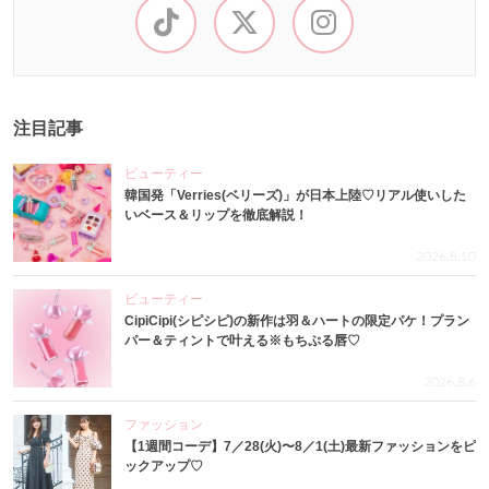
注目記事
ビューティー
韓国発「Verries(ベリーズ)」が日本上陸♡リアル使いした
いベース＆リップを徹底解説！
2026.8.10
ビューティー
CipiCipi(シピシピ)の新作は羽＆ハートの限定パケ！プラン
パー＆ティントで叶える※もちぷる唇♡
2026.8.6
ファッション
【1週間コーデ】7／28(火)〜8／1(土)最新ファッションをピ
ックアップ♡