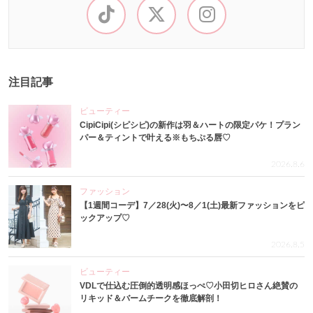
注目記事
ビューティー
CipiCipi(シピシピ)の新作は羽＆ハートの限定パケ！プラン
パー＆ティントで叶える※もちぷる唇♡
2026.8.6
ファッション
【1週間コーデ】7／28(火)〜8／1(土)最新ファッションをピ
ックアップ♡
2026.8.5
ビューティー
VDLで仕込む圧倒的透明感ほっぺ♡小田切ヒロさん絶賛の
リキッド＆バームチークを徹底解剖！