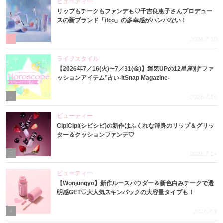
ビューティー
リップもチークもファンデも♡千吉良恵子さんプロデュー
スの新ブランド「ifoo」の多幸感がハンパない！
1
2026.7.10
ライフスタイル
【2026年7／16(火)〜7／31(金)】運気UPの12星座別“ファ
ッションアイテム”占い-itSnap Magazine-
2
2026.7.16
ビューティー
CipiCipi(シピシピ)の新作はふくれな渾身のリップ＆グリッ
ター＆クッションファンデ♡
3
2026.7.14
ビューティー
【Wonjungyo】新作ルースパウダー＆新色白みチークで透
明感GET♡大人気スキンパックの大容量タイプも！
4
2026.7.9