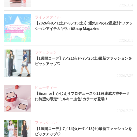
2026.8.4
ライフスタイル
【2026年8／1(土)〜8／15(土)】運気UPの12星座別“ファッ
ションアイテム”占い-itSnap Magazine-
2026.8.1
ファッション
【1週間コーデ】7／21(火)〜7／25(土)最新ファッションを
ピックアップ♡
2026.7.29
ビューティー
【Enamor】かじえりプロデュース♡11冠達成の神チーク
に待望の限定“ミルキー血色”カラーが登場！
2026.7.27
ファッション
【1週間コーデ】7／14(火)〜7／18(土)最新ファッションを
ピックアップ♡