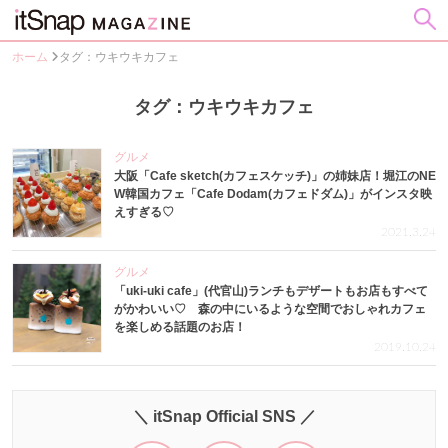
ホーム
タグ：ウキウキカフェ
タグ：ウキウキカフェ
グルメ
大阪「Cafe sketch(カフェスケッチ)」の姉妹店！堀江のNE
W韓国カフェ「Cafe Dodam(カフェドダム)」がインスタ映
えすぎる♡
2021.3.24
グルメ
「uki-uki cafe」(代官山)ランチもデザートもお店もすべて
がかわいい♡ 森の中にいるような空間でおしゃれカフェ
を楽しめる話題のお店！
2019.10.24
＼ itSnap Official SNS ／