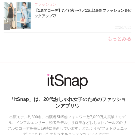
ファッション
【1週間コーデ】7／7(火)〜7／11(土)最新ファッションをピ
ックアップ♡
5
2026.7.15
もっとみる
「itSnap」は、20代おしゃれ女子のためのファッショ
ンアプリ♡
出演モデル約800名、出演者SNS総フォロワー数7,000万人突破！モデ
ル、インフルエンサー、読者モデル、サロモなどおしゃれガールズのリ
アルなコーデを毎日19時に更新しています。どこよりも“フォトジェニッ
ク”にこだわったオリジナルコンテンツメディアです。