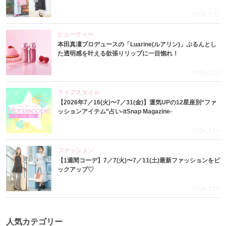
2026.7.23
ビューティー
本田真凜プロデュースの「Luarine(ルアリン)」ぷるんとし
た透明感を叶える欲張りリップに一目惚れ！
2026.7.22
ライフスタイル
【2026年7／16(火)〜7／31(金)】運気UPの12星座別“ファ
ッションアイテム”占い-itSnap Magazine-
2026.7.16
ファッション
【1週間コーデ】7／7(火)〜7／11(土)最新ファッションをピ
ックアップ♡
2026.7.15
人気カテゴリー