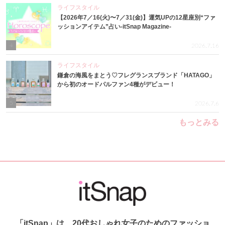
ライフスタイル
【2026年7／16(火)〜7／31(金)】運気UPの12星座別“ファ
ッションアイテム”占い-itSnap Magazine-
4
2026.7.16
ライフスタイル
鎌倉の海風をまとう♡フレグランスブランド「HATAGO」
から初のオードパルファン4種がデビュー！
5
2026.7.6
もっとみる
「itSnap」は、20代おしゃれ女子のためのファッショ