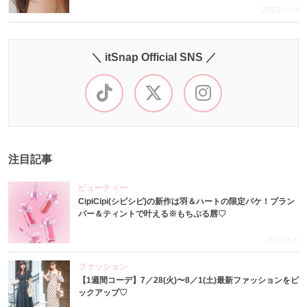
2023.9.19
＼ itSnap Official SNS ／
注目記事
ビューティー
CipiCipi(シピシピ)の新作は羽＆ハートの限定パケ！プラン
パー＆ティントで叶える※もちぷる唇♡
2026.8.6
ファッション
【1週間コーデ】7／28(火)〜8／1(土)最新ファッションをピ
ックアップ♡