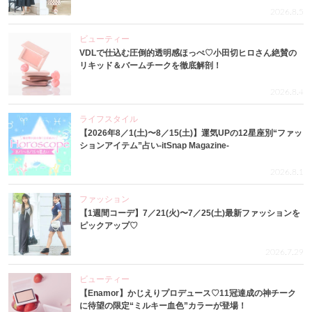
2026.8.5
ビューティー
VDLで仕込む圧倒的透明感ほっぺ♡小田切ヒロさん絶賛の
リキッド＆バームチークを徹底解剖！
2026.8.4
ライフスタイル
【2026年8／1(土)〜8／15(土)】運気UPの12星座別“ファッ
ションアイテム”占い-itSnap Magazine-
2026.8.1
ファッション
【1週間コーデ】7／21(火)〜7／25(土)最新ファッションを
ピックアップ♡
2026.7.29
ビューティー
【Enamor】かじえりプロデュース♡11冠達成の神チーク
に待望の限定“ミルキー血色”カラーが登場！