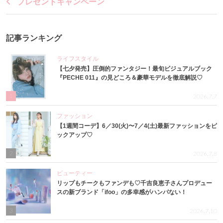
プレゼントキャンペーン
記事ランキング
ライフスタイル
【七夕発売】圧倒的ファンタジー！最旬ビジュアルブック
『PECHE 011』の見どころ＆豪華モデルを徹底解説♡
1
2026.7.7
ファッション
【1週間コーデ】6／30(火)〜7／4(土)最新ファッションをピ
ックアップ♡
2
2026.7.8
ビューティー
リップもチークもファンデも♡千吉良恵子さんプロデュー
スの新ブランド「ifoo」の多幸感がハンパない！
3
2026.7.10