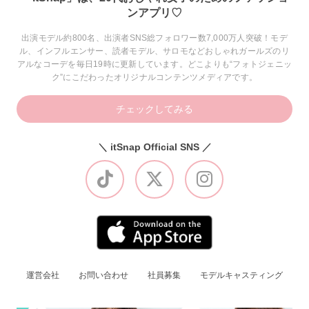
ンアプリ♡
出演モデル約800名、出演者SNS総フォロワー数7,000万人突破！モデ
ル、インフルエンサー、読者モデル、サロモなどおしゃれガールズのリ
アルなコーデを毎日19時に更新しています。どこよりも“フォトジェニッ
ク”にこだわったオリジナルコンテンツメディアです。
チェックしてみる
＼ itSnap Official SNS ／
運営会社
お問い合わせ
社員募集
モデルキャスティング