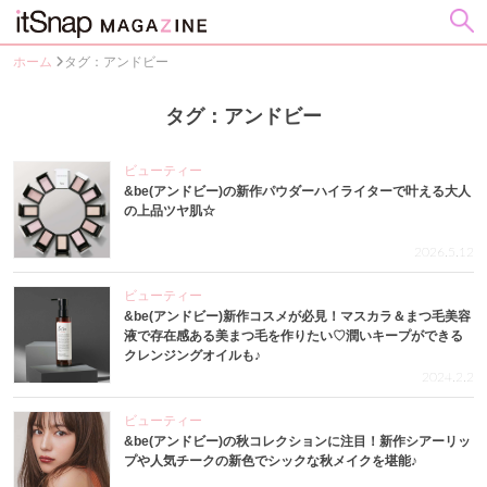
ホーム
タグ：アンドビー
タグ：アンドビー
ビューティー
&be(アンドビー)の新作パウダーハイライターで叶える大人
の上品ツヤ肌☆
2026.5.12
ビューティー
&be(アンドビー)新作コスメが必見！マスカラ＆まつ毛美容
液で存在感ある美まつ毛を作りたい♡潤いキープができる
クレンジングオイルも♪
2024.2.2
ビューティー
&be(アンドビー)の秋コレクションに注目！新作シアーリッ
プや人気チークの新色でシックな秋メイクを堪能♪