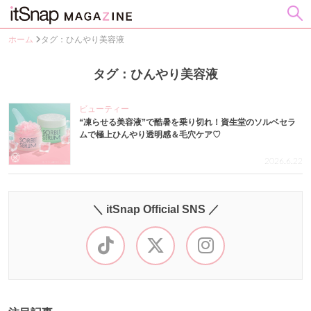
ホーム
タグ：ひんやり美容液
タグ：ひんやり美容液
ビューティー
“凍らせる美容液”で酷暑を乗り切れ！資生堂のソルベセラ
ムで極上ひんやり透明感＆毛穴ケア♡
2026.6.22
＼ itSnap Official SNS ／