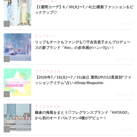
ファッション
【1週間コーデ】6／30(火)〜7／4(土)最新ファッションをピ
ックアップ♡
2
2026.7.8
ビューティー
リップもチークもファンデも♡千吉良恵子さんプロデュー
スの新ブランド「ifoo」の多幸感がハンパない！
3
2026.7.10
ライフスタイル
【2026年7／16(火)〜7／31(金)】運気UPの12星座別“ファ
ッションアイテム”占い-itSnap Magazine-
4
2026.7.16
ライフスタイル
鎌倉の海風をまとう♡フレグランスブランド「HATAGO」
から初のオードパルファン4種がデビュー！
5
2026.7.6