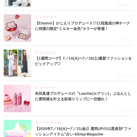
2026.7.29
ビューティー
【Enamor】かじえりプロデュース♡11冠達成の神チーク
に待望の限定“ミルキー血色”カラーが登場！
2026.7.27
ファッション
【1週間コーデ】7／14(火)〜7／18(土)最新ファッションを
ピックアップ♡
2026.7.23
ビューティー
本田真凜プロデュースの「Luarine(ルアリン)」ぷるんとし
た透明感を叶える欲張りリップに一目惚れ！
2026.7.22
ライフスタイル
【2026年7／16(火)〜7／31(金)】運気UPの12星座別“ファ
ッションアイテム”占い-itSnap Magazine-