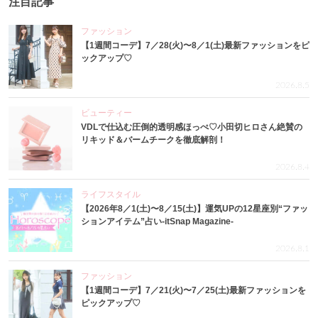
注目記事
ファッション
【1週間コーデ】7／28(火)〜8／1(土)最新ファッションをピ
ックアップ♡
2026.8.5
ビューティー
VDLで仕込む圧倒的透明感ほっぺ♡小田切ヒロさん絶賛の
リキッド＆バームチークを徹底解剖！
2026.8.4
ライフスタイル
【2026年8／1(土)〜8／15(土)】運気UPの12星座別“ファッ
ションアイテム”占い-itSnap Magazine-
2026.8.1
ファッション
【1週間コーデ】7／21(火)〜7／25(土)最新ファッションを
ピックアップ♡